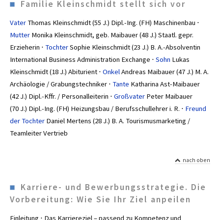
Familie Kleinschmidt stellt sich vor
Vater
Thomas Kleinschmidt (55 J.) Dipl.-Ing. (FH) Maschinenbau ⋅
Mutter
Monika Kleinschmidt, geb. Maibauer (48 J.) Staatl. gepr.
Erzieherin ⋅
Tochter
Sophie Kleinschmidt (23 J.) B. A.-Absolventin
International Business Administration Exchange ⋅
Sohn
Lukas
Kleinschmidt (18 J.) Abiturient ⋅
Onkel
Andreas Maibauer (47 J.) M. A.
Archäologie / Grabungstechniker ⋅
Tante
Katharina Ast-Maibauer
(42 J.) Dipl.-Kffr. / Personalleiterin ⋅
Großvater
Peter Maibauer
(70 J.) Dipl.-Ing. (FH) Heizungsbau / Berufsschullehrer i. R. ⋅
Freund
der Tochter
Daniel Mertens (28 J.) B. A. Tourismusmarketing /
Teamleiter Vertrieb
nach oben
Karriere- und Bewerbungs­strategie. Die
Vorbereitung: Wie Sie Ihr Ziel anpeilen
Einleitung ⋅ Das Karriereziel – passend zu Kompetenz und